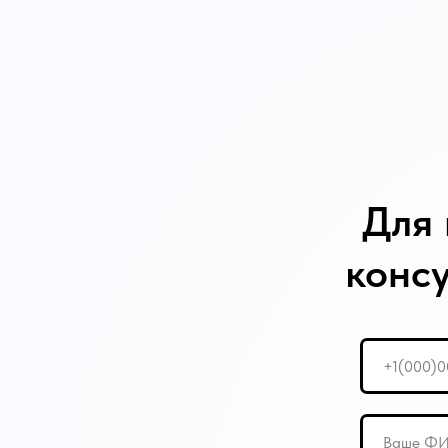
Для 
конс