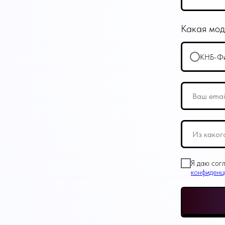
Какая мод
КНБ-Фи
Я даю сог
конфиденц